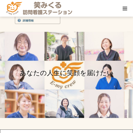
サービス
訪問エリア
ご利用料金
あなたの人生に笑顔を届けたい
ご利用の流れ
くらしの保健室
その他メニュー