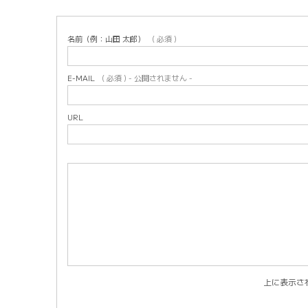
名前（例：山田 太郎）
( 必須 )
E-MAIL
( 必須 ) - 公開されません -
URL
上に表示さ